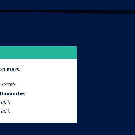
 31 mars.
 Fermé
Dimanche
:
:00 h
:00 h