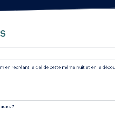
ES
m en recréant le ciel de cette même nuit et en le déc
laces ?