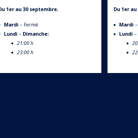
Du 1er au 30 septembre.
Du 1er au
Mardi
– Fermé
Mardi
–
Lundi
–
Dimanche
:
Lundi
–
21:00 h
20
23:00 h
22