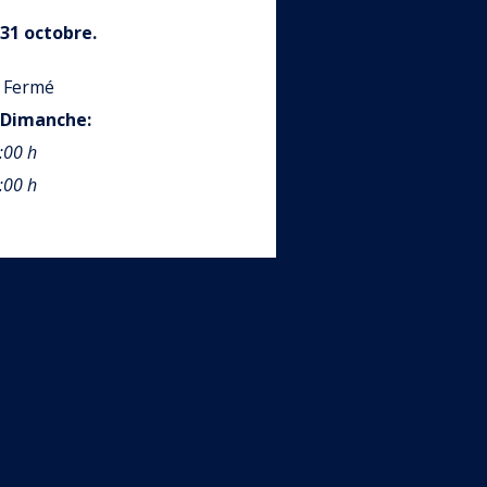
 31 octobre.
 Fermé
Dimanche
:
:00 h
:00 h