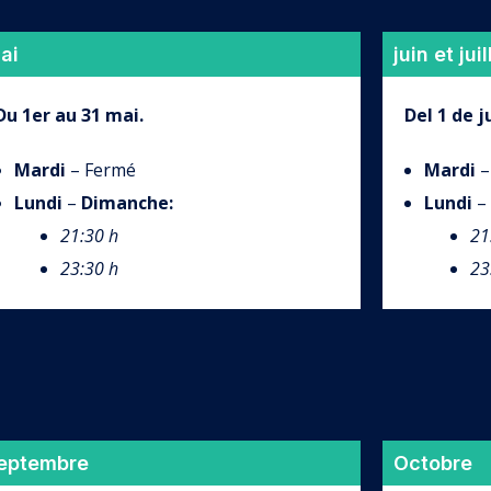
ai
juin et juil
Du 1er au 31 mai.
Del 1 de ju
Mardi
– Fermé
Mardi
–
Lundi
–
Dimanche
:
Lundi
–
21:30 h
21
23:30 h
23
eptembre
Octobre