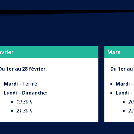
évrier
Mars
Du 1er au 28 février.
Du 1er au
Mardi
– Fermé
Mardi
–
Lundi
–
Dimanche
:
Lundi
–
19:30 h
20
21:30 h
22