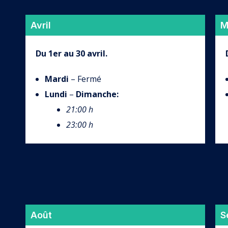
Avril
M
Du 1er au 30 avril.
Mardi
– Fermé
Lundi
–
Dimanche
:
21:00 h
23:00 h
Août
S