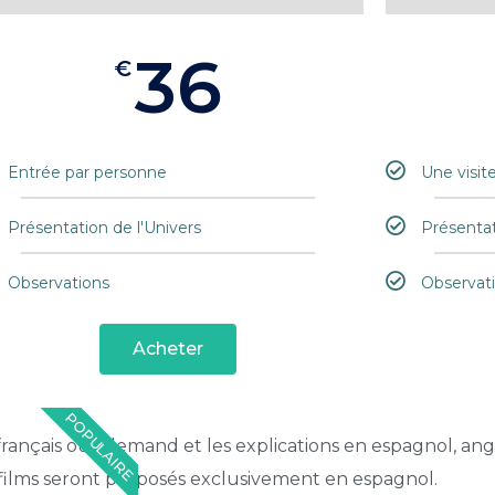
36
€
Entrée par personne
Une visit
Présentation de l'Univers
Présentat
Observations
Observat
Acheter
POPULAIRE
français ou allemand et les explications en espagnol, angl
 films seront proposés exclusivement en espagnol.