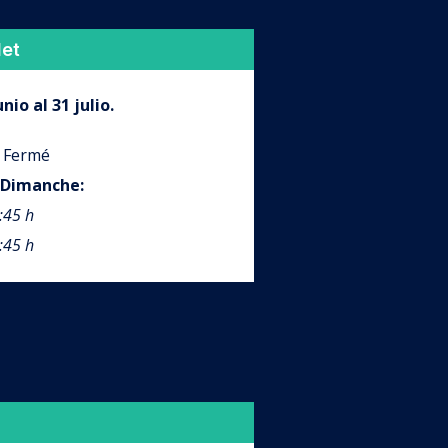
let
nio al 31 julio.
 Fermé
Dimanche
:
:45 h
:45 h