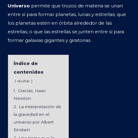
Universo
permite que trozos de materia se unan
entre sí para formar planetas, lunas y estrellas; que
los planetas estén en órbita alrededor de las
estrellas; o que las estrellas se junten entre sí para
formar galaxias gigantes y giratorias.
Índice de
contenidos
ocultar
1.
Gracias, Isaac
Newton
2.
La interpretación de
la gravedad en el
universo por Albert
Einstein
3.
Una trama que lo