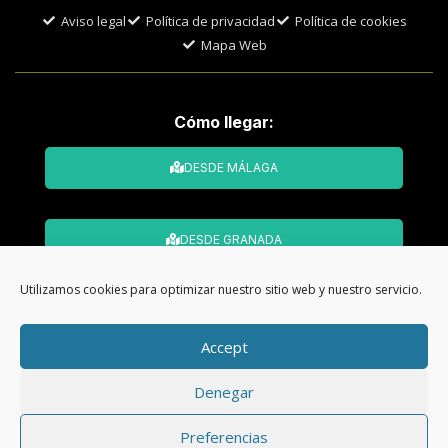
Aviso legal
Política de privacidad
Política de cookies
Mapa Web
Cómo llegar:
DESDE MÁLAGA
DESDE GRANADA
Utilizamos cookies para optimizar nuestro sitio web y nuestro servicio.
© Todos los derechos reservados. Web
Accept
desarrollada por
CMA Comunicación
Denegar
Preferencias