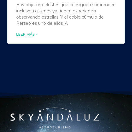
Hay objetos celestes que consiguen sorprender
incluso a quienes ya tienen experiencia
observando estrellas. Y el doble cúmulo de
Perseo es uno de ellos. A
LEER MÁS »