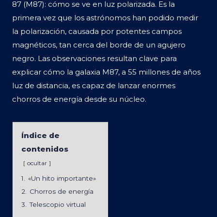
87 (M87): cómo se ve en luz polarizada. Es la
primera vez que los astrónomos han podido medir
la polarización, causada por potentes campos
magnéticos, tan cerca del borde de un agujero
negro. Las observaciones resultan clave para
explicar cómo la galaxia M87, a 55 millones de años
luz de distancia, es capaz de lanzar enormes
chorros de energía desde su núcleo.
Índice de
contenidos
ocultar
1.
«Un hito importante»
2.
Chorros de energía
3.
Telescopio virtual