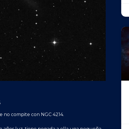
s
ue no compite con NGC 4214.
de años luz, tiene pegada a ella una pequeña