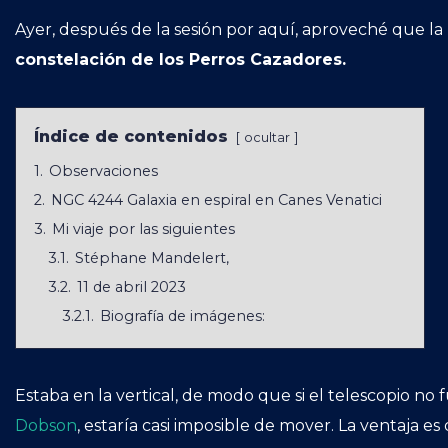
Ayer, después de la sesión por aquí, aproveché que la
constelación de los Perros Cazadores.
Índice de contenidos
ocultar
1.
Observaciones
2.
NGC 4244 Galaxia en espiral en Canes Venatici
3.
Mi viaje por las siguientes
3.1.
Stéphane Mandelert,
3.2.
11 de abril 2023
3.2.1.
Biografía de imágenes:
Estaba en la vertical, de modo que si el telescopio n
Dobson
, estaría casi imposible de mover. La ventaja e