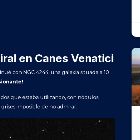
ral en Canes Venatici
nué con NGC 4244, una galaxia situada a 10
ionante!
dos que estaba utilizando, con nódulos
 grises imposible de no admirar.