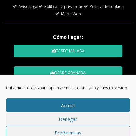
Aviso legal
Política de privacidad
Política de cookies
Mapa Web
Cómo llegar:
DESDE MÁLAGA
DESDE GRANADA
Utilizamos cookies para optimizar nuestro sitio web y nuestro servicio.
© Todos los derechos reservados. Web
Accept
desarrollada por
CMA Comunicación
Denegar
Preferencias