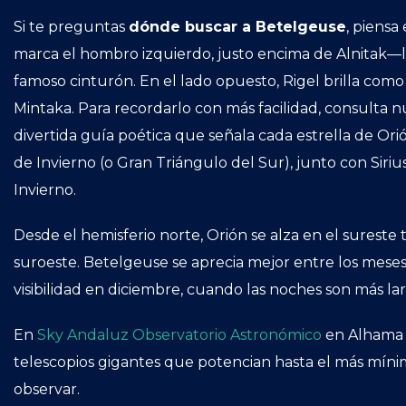
Si te preguntas
dónde buscar a Betelgeuse
, piensa
marca el hombro izquierdo, justo encima de Alnitak—la 
famoso cinturón. En el lado opuesto, Rigel brilla com
Mintaka. Para recordarlo con más facilidad, consulta 
divertida guía poética que señala cada estrella de Ori
de Invierno (o Gran Triángulo del Sur), junto con Sir
Invierno.
Desde el hemisferio norte, Orión se alza en el sureste tra
suroeste. Betelgeuse se aprecia mejor entre los mese
visibilidad en diciembre, cuando las noches son más larg
En
Sky Andaluz Observatorio Astronómico
en Alhama 
telescopios gigantes que potencian hasta el más mín
observar.