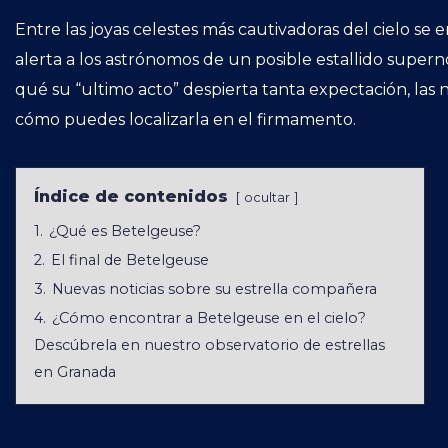
Entre las joyas celestes más cautivadoras del cielo se
alerta a los astrónomos de un posible estallido supern
qué su “ultimo acto” despierta tanta expectación, las
cómo puedes localizarla en el firmamento.
Índice de contenidos
ocultar
1.
¿Qué es Betelgeuse?
2.
El final de Betelgeuse
3.
Nuevas noticias sobre su estrella compañera
4.
¿Cómo encontrar a Betelgeuse en el cielo?
Descúbrela en nuestro observatorio de estrellas
en Granada