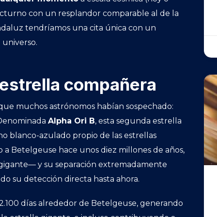
octurno con un resplandor comparable al de la
ndaluz tendríamos una cita única con un
 universo.
 estrella compañera
lo que muchos astrónomos habían sospechado:
. Denominada
Alpha Ori B
, esta segunda estrella
no blanco-azulado propio de las estrellas
o a Betelgeuse hace unos diez millones de años,
upergigante— y su separación extremadamente
do su detección directa hasta ahora.
2.100 días alrededor de Betelgeuse, generando