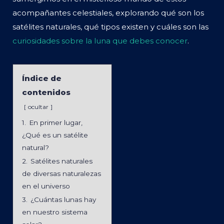
acompañantes celestiales, explorando qué son los
satélites naturales, qué tipos existen y cuáles son las
curiosidades sobre la luna que debes conocer
.
Índice de
contenidos
ocultar
1.
En primer lugar,
¿Qué es un satélite
natural?
2.
Satélites naturales
de diversas naturalezas
en el universo
3.
¿Cuántas lunas hay
en nuestro sistema