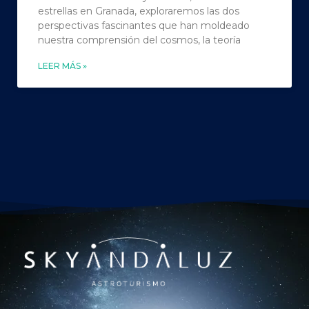
estrellas en Granada, exploraremos las dos
perspectivas fascinantes que han moldeado
nuestra comprensión del cosmos, la teoría
LEER MÁS »