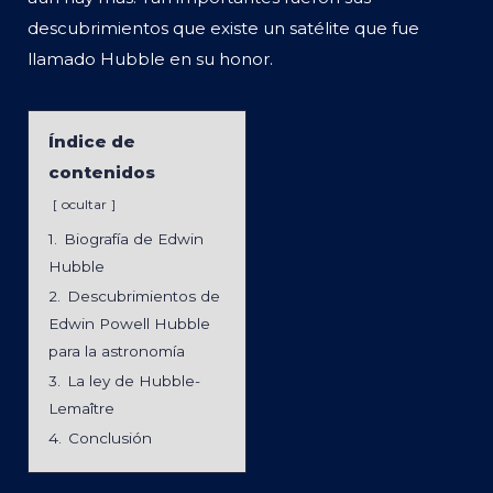
descubrimientos que existe un satélite que fue
llamado Hubble en su honor.
Índice de
contenidos
ocultar
1.
Biografía de Edwin
Hubble
2.
Descubrimientos de
Edwin Powell Hubble
para la astronomía
3.
La ley de Hubble-
Lemaître
4.
Conclusión