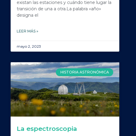
existan las estaciones y cuándo tiene lugar la
transición de una a otra.La palabra «año»
designa el
LEER MÁS »
mayo 2, 2023
HISTORIA ASTRONÓMICA
La espectroscopia