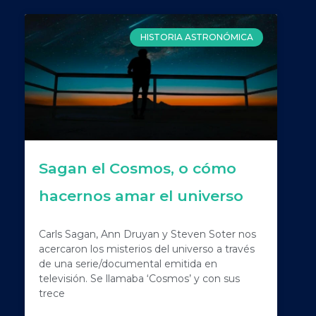
HISTORIA ASTRONÓMICA
Sagan el Cosmos, o cómo
hacernos amar el universo
Carls Sagan, Ann Druyan y Steven Soter nos
acercaron los misterios del universo a través
de una serie/documental emitida en
televisión. Se llamaba ‘Cosmos’ y con sus
trece