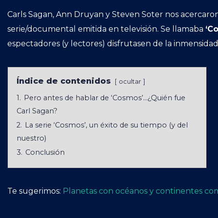
Carls Sagan, Ann Druyan y Steven Soter nos acercaron 
serie/documental emitida en televisión. Se llamaba
‘C
espectadores (y lectores) disfrutasen de la inmensidad 
Índice de contenidos
ocultar
1.
Pero antes de hablar de ‘Cosmos’…¿Quién fue
Carl Sagan?
2.
La serie ‘Cosmos’, un éxito de su tiempo (y del
nuestro)
3.
Conclusión
Te sugerimos:
Planetas con océanos y continentes como